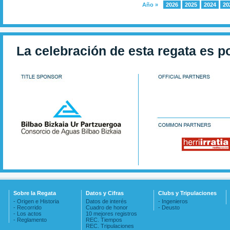
Año »
2026
2025
2024
20
La celebración de esta regata es p
Sobre la Regata
Datos y Cifras
Clubs y Tripulaciones
- Origen e Historia
Datos de interés
- Ingenieros
- Recorrido
Cuadro de honor
- Deusto
- Los actos
10 mejores registros
- Reglamento
REC. Tiempos
REC. Tripulaciones