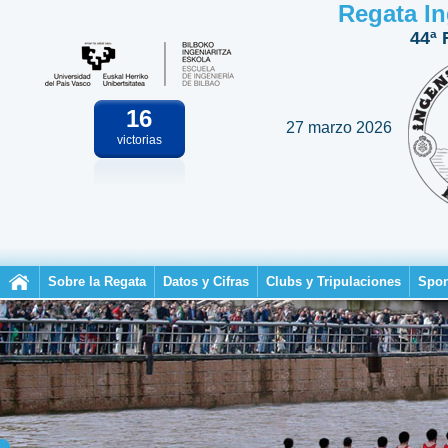
Regata In
44ª 
16
27 marzo 2026
victorias
Sobre la Regata
Datos y Cifras
Clubs y Tripulaciones
Spon