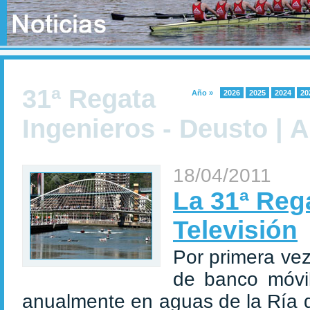
31ª Regata
Año »
2026
2025
2024
20
Ingenieros - Deusto | 
18/04/2011
La 31ª Reg
Televisión
Por primera vez
de banco móvi
anualmente en aguas de la Ría d