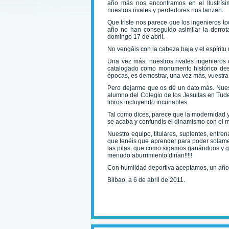
año más nos encontramos en el Ilustrísi
nuestros rivales y perdedores nos lanzan.
Que triste nos parece que los ingenieros t
año no han conseguido asimilar la derrot
domingo 17 de abril.
No vengáis con la cabeza baja y el espírit
Una vez más, nuestros rivales ingenieros c
catalogado como monumento histórico desd
épocas, es demostrar, una vez más, vuestra 
Pero dejarme que os dé un dato más. Nues
alumno del Colegio de los Jesuitas en Tude
libros incluyendo incunables.
Tal como dices, parece que la modernidad y
se acaba y confundís el dinamismo con el m
Nuestro equipo, titulares, suplentes, entr
que tenéis que aprender para poder solament
las pilas, que como sigamos ganándoos y gan
menudo aburrimiento dirían!!!!!
Con humildad deportiva aceptamos, un año 
Bilbao, a 6 de abril de 2011.