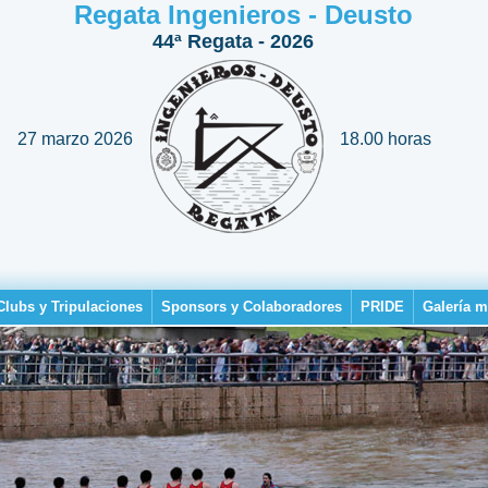
Regata Ingenieros - Deusto
44ª Regata - 2026
27 marzo 2026
18.00 horas
Clubs y Tripulaciones
Sponsors y Colaboradores
PRIDE
Galería m