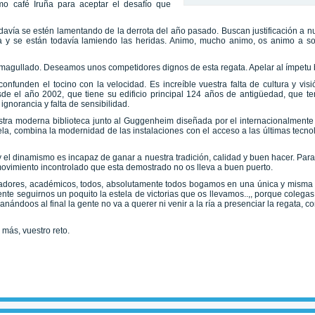
mo café Iruña para aceptar el desafío que
odavía se estén lamentando de la derrota del año pasado. Buscan justificación a n
a y se están todavía lamiendo las heridas. Animo, mucho animo, os animo a so
u magullado. Deseamos unos competidores dignos de esta regata. Apelar al ímpetu 
onfunden el tocino con la velocidad. Es increíble vuestra falta de cultura y vi
e el año 2002, que tiene su edificio principal 124 años de antigüedad, que ten
ignorancia y falta de sensibilidad.
tra moderna biblioteca junto al Guggenheim diseñada por el internacionalmente 
la, combina la modernidad de las instalaciones con el acceso a las últimas tecn
 el dinamismo es incapaz de ganar a nuestra tradición, calidad y buen hacer. Para
ovimiento incontrolado que esta demostrado no os lleva a buen puerto.
enadores, académicos, todos, absolutamente todos bogamos en una única y misma d
e seguirnos un poquito la estela de victorias que os llevamos..,, porque colegas
ándoos al final la gente no va a querer ni venir a la ría a presenciar la regata,
más, vuestro reto.