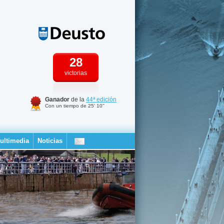
28
victorias
Ganador
de la
44ª edición
Con un tiempo de 25' 10''
ultimedia
Noticias