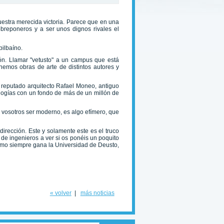
uestra merecida victoria. Parece que en una
breponeros y a ser unos dignos rivales el
bilbaíno.
sión. Llamar "vetusto" a un campus que está
emos obras de arte de distintos autores y
reputado arquitecto Rafael Moneo, antiguo
ologías con un fondo de más de un millón de
 vosotros ser moderno, es algo efímero, que
irección. Este y solamente este es el truco
 de ingenieros a ver si os ponéis un poquito
 como siempre gana la Universidad de Deusto,
« volver
|
más noticias