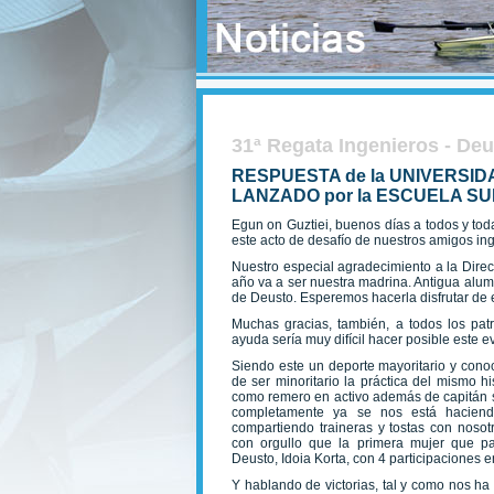
31ª Regata Ingenieros - De
RESPUESTA de la UNIVERSID
LANZADO por la ESCUELA SU
Egun on Guztiei, buenos días a todos y tod
este acto de desafío de nuestros amigos in
Nuestro especial agradecimiento a la Direc
año va a ser nuestra madrina. Antigua alu
de Deusto. Esperemos hacerla disfrutar de 
Muchas gracias, también, a todos los pat
ayuda sería muy difícil hacer posible este e
Siendo este un deporte mayoritario y conoc
de ser minoritario la práctica del mismo h
como remero en activo además de capitán s
completamente ya se nos está haciendo
compartiendo traineras y tostas con nosot
con orgullo que la primera mujer que pa
Deusto, Idoia Korta, con 4 participaciones e
Y hablando de victorias, tal y como nos ha 