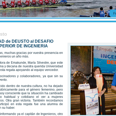
usto
AD de DEUSTO al DESAFIO
PERIOR DE INGENIERIA
as, muchas gracias por vuestra presencia en
genieros un año más.
tora de Emakunde, María Silvestre, que este
mna y decana de nuestra querida Universidad
esta regata apoyando al equipo vencedor.
rocinadores y colaboradores, ya que sin su
vento.
ido dentro de nuestra cultura, no ha dejado
istóricamente para el género femenino, pero
oy consciente que la situación ha cambiado
 habitual y cotidiano el ver a mujeres
ros. Otra gran victoria. También recordamos
rticipó en esta regata fue una alumna de
n su haber.
informando ya el capitán de Ingenieros, otro