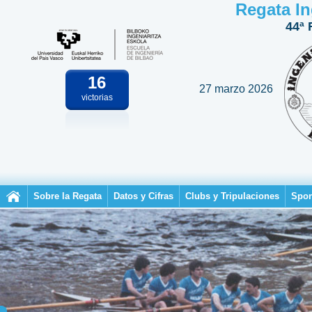
Regata In
44ª 
16
27 marzo 2026
victorias
Sobre la Regata
Datos y Cifras
Clubs y Tripulaciones
Spon