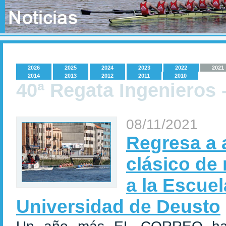
2026
2025
2024
2023
2022
2021
2014
2013
2012
2011
2010
40ª Regata Ingenieros 
08/11/2021
Regresa a a
clásico de
a la Escuel
Universidad de Deusto