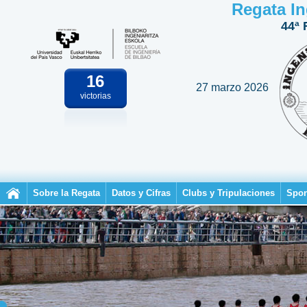
Regata In
44ª 
16
27 marzo 2026
victorias
Sobre la Regata
Datos y Cifras
Clubs y Tripulaciones
Spon