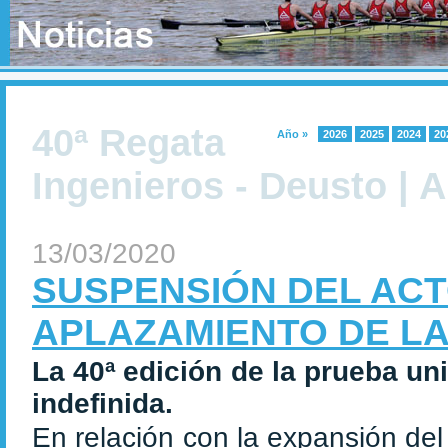
40ª Regata
Año »
2026
2025
2024
20
Ingenieros - Deusto | 
13/03/2020
SUSPENSIÓN DEL ACT
APLAZAMIENTO DE L
La 40ª edición de la prueba un
indefinida.
En relación con la expansión de