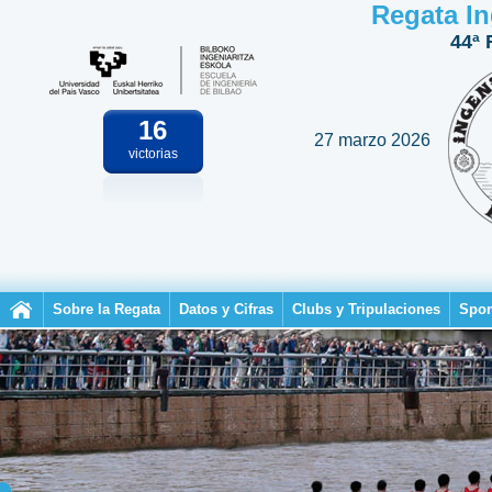
Regata In
44ª 
16
27 marzo 2026
victorias
Sobre la Regata
Datos y Cifras
Clubs y Tripulaciones
Spon