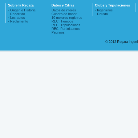
Sobre la Regata
Datos y Cifras
Clubs y Tripulaciones
- Origen e Historia
Datos de interés
- Ingenieros
- Recorrido
Cuadro de honor
- Deusto
- Los actos
10 mejores registros
- Reglamento
REC. Tiempos
REC. Tripulaciones
REC. Participantes
Padrinos
© 2012 Regata Ingen