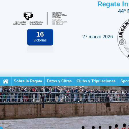
Regata In
44ª 
16
27 marzo 2026
victorias
Sobre la Regata
Datos y Cifras
Clubs y Tripulaciones
Spon