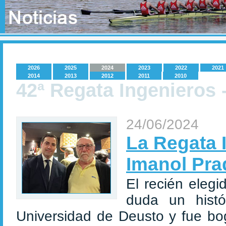
2026
2025
2024
2023
2022
2021
2014
2013
2012
2011
2010
42ª Regata Ingenieros 
24/06/2024
La Regata I
Imanol Pra
El recién elegi
duda un histó
Universidad de Deusto y fue bog