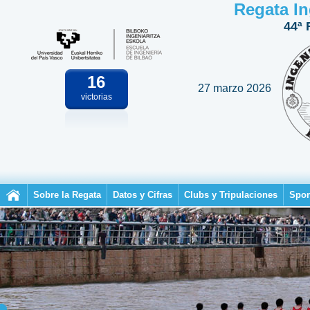
Regata In
44ª 
16
27 marzo 2026
victorias
Sobre la Regata
Datos y Cifras
Clubs y Tripulaciones
Spon