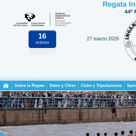
Regata In
44ª 
16
27 marzo 2026
victorias
Sobre la Regata
Datos y Cifras
Clubs y Tripulaciones
Spon