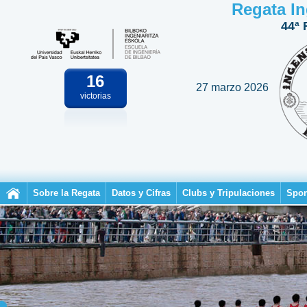
Regata In
44ª 
16
27 marzo 2026
victorias
Sobre la Regata
Datos y Cifras
Clubs y Tripulaciones
Spon