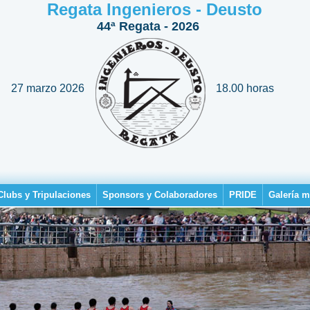
Regata Ingenieros - Deusto
44ª Regata - 2026
27 marzo 2026
18.00 horas
Clubs y Tripulaciones
Sponsors y Colaboradores
PRIDE
Galería m