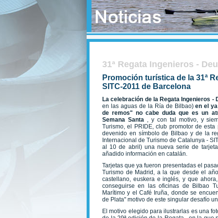
31ª Regata Ingenieros - De
Promoción turística de la 31ª R
SITC-2011 de Barcelona
La celebración de la Regata Ingenieros -
en las aguas de la Ría de Bilbao)
en el y
de remos" no cabe duda que es un atr
Semana Santa
, y con tal motivo, y sie
Turismo, el PRIDE, club promotor de esta 
devenido en símbolo de Bilbao y de la re
Internacional de Turismo de Catalunya - SI
al 10 de abril) una nueva serie de tarjet
añadido información en catalán.
Tarjetas que ya fueron presentadas el pasa
Turismo de Madrid, a la que desde el añ
castellano, euskera e inglés, y que ahora
conseguirse en las oficinas de Bilbao Tu
Marítimo y el Café Iruña, donde se encue
de Plata" motivo de este singular desafío uni
El motivo elegido para ilustrarlas es una fo