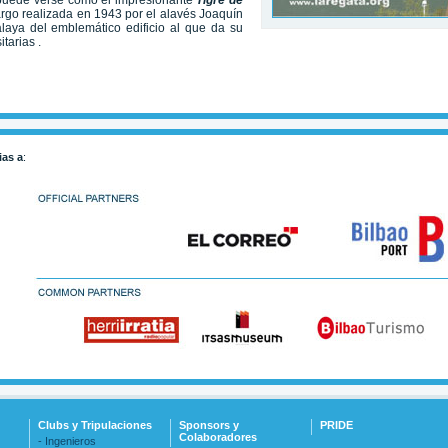
e puede verse cómo el impresionante
Tigre de
argo realizada en 1943 por el alavés Joaquín
alaya del emblemático edificio al que da su
tarias .
ias a
:
Clubs y Tripulaciones
Sponsors y
PRIDE
Colaboradores
- Ingenieros