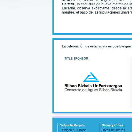
de la 29ª edición de la Regata , en la qu
Deusto
, la escultura de nueve metros de l
Lucarini, observa expectante, desde la at
nombre, el paso de las tripulaciones universi
La celebración de esta regata es posible grac
Sobre la Regata
Datos y Cifras
- Origen e Historia
Datos de interés