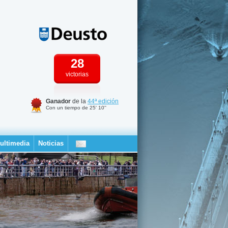
28
victorias
Ganador
de la
44ª edición
Con un tiempo de 25' 10''
ultimedia
Noticias