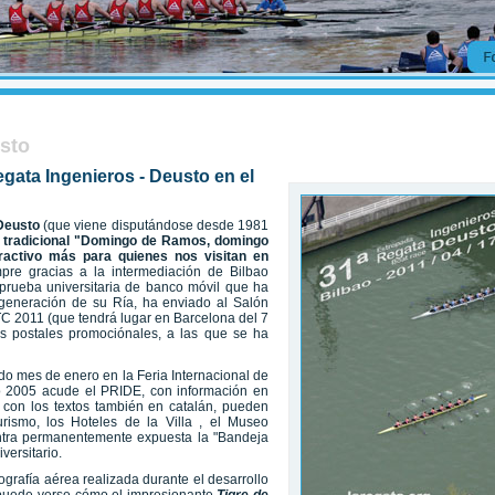
usto
egata Ingenieros - Deusto en el
 Deusto
(que viene disputándose desde 1981
a tradicional "Domingo de Ramos, domingo
activo más para quienes nos visitan en
mpre gracias a la intermediación de Bilbao
prueba universitaria de banco móvil que ha
generación de su Ría, ha enviado al Salón
TC 2011 (que tendrá lugar en Barcelona del 7
as postales promociónales, a las que se ha
do mes de enero en la Feria Internacional de
o 2005 acude el PRIDE, con información en
, con los textos también en catalán, pueden
rismo, los Hoteles de la Villa , el Museo
ntra permanentemente expuesta la "Bandeja
versitario.
tografía aérea realizada durante el desarrollo