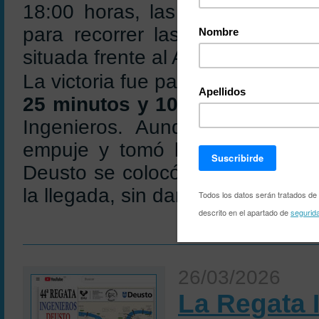
18:00 horas, las dos embarcac
para recorrer las cuatro millas
situada frente al Ayuntamiento d
La victoria fue para la tripulaci
25 minutos y 10 segundos
, c
Ingenieros. Aunque la embarc
empuje y tomó la delantera en 
Deusto se colocó por delante p
la llegada, sin dar opción a la re
26/03/2026
La Regata 