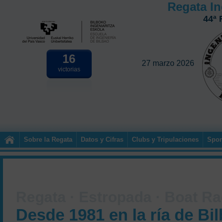
Regata In
44ª 
16
27 marzo 2026
victorias
Sobre la Regata
Datos y Cifras
Clubs y Tripulaciones
Spon
Regata · Estropada · Boat R
Desde 1981 en la ría de Bi