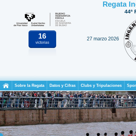
Regata In
44ª 
16
27 marzo 2026
victorias
Sobre la Regata
Datos y Cifras
Clubs y Tripulaciones
Spon