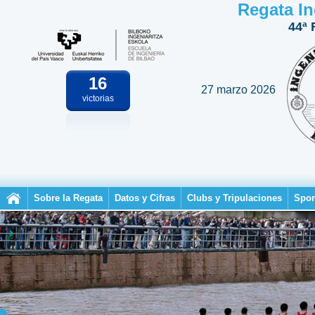
Regata In
44ª 
16
27 marzo 2026
victorias
Sobre la Regata
Datos y Cifras
Clubs y Tripulaciones
Spon