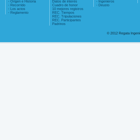
- Origen e Historia
Datos de interés
- Ingenieros
- Recorrido
Cuadro de honor
- Deusto
- Los actos
10 mejores registros
- Reglamento
REC. Tiempos
REC. Tripulaciones
REC. Participantes
Padrinos
© 2012 Regata Ingen