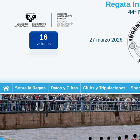
Regata In
44ª 
16
27 marzo 2026
victorias
Sobre la Regata
Datos y Cifras
Clubs y Tripulaciones
Spon