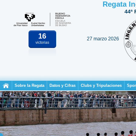
Regata In
44ª 
16
27 marzo 2026
victorias
Sobre la Regata
Datos y Cifras
Clubs y Tripulaciones
Spon