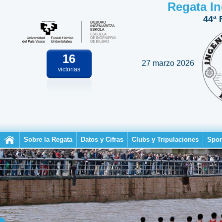
Regata In
44ª 
16
27 marzo 2026
victorias
Sobre la Regata
Datos y Cifras
Clubs y Tripulaciones
Spon