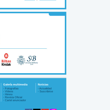
Galería multimedia
Noticias
- Fotografías
- Actualidad
- Vídeos
- Suscribirse
- Himno
- Revista Oficial
- Cartel anunciador