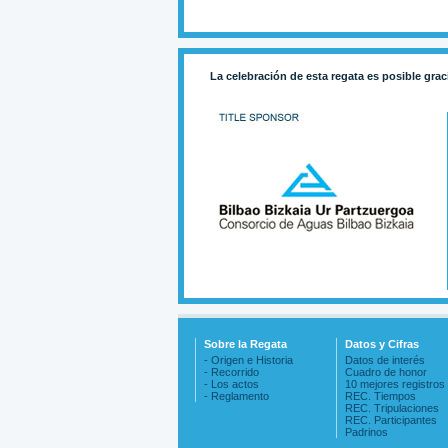
La celebración de esta regata es posible grac
Sobre la Regata
Datos y Cifras
- Origen e Historia
Datos de interés
- Recorrido
Cuadro de honor
- Los actos
10 mejores registros
- Reglamento
REC. Tiempos
REC. Tripulaciones
REC. Participantes
Padrinos