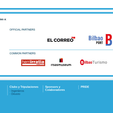
ias a
:
Clubs y Tripulaciones
Sponsors y
PRIDE
Colaboradores
- Ingenieros
- Deusto