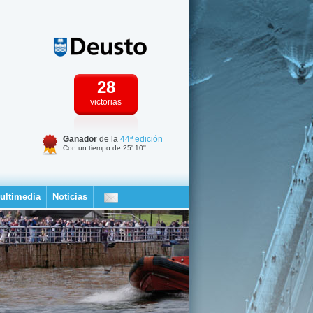
28
victorias
Ganador
de la
44ª edición
Con un tiempo de 25' 10''
ultimedia
Noticias