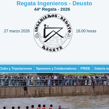
Regata Ingenieros - Deusto
44ª Regata - 2026
27 marzo 2026
18.00 horas
Clubs y Tripulaciones
Sponsors y Colaboradores
PRIDE
Galería m