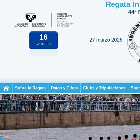
Regata In
44ª 
16
27 marzo 2026
victorias
Sobre la Regata
Datos y Cifras
Clubs y Tripulaciones
Spon