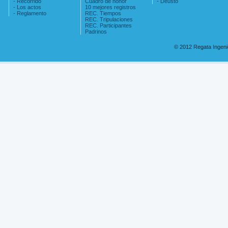
- Recorrido
Cuadro de honor
- Deusto
- Los actos
10 mejores registros
- Reglamento
REC. Tiempos
REC. Tripulaciones
REC. Participantes
Padrinos
© 2012 Regata Ingen