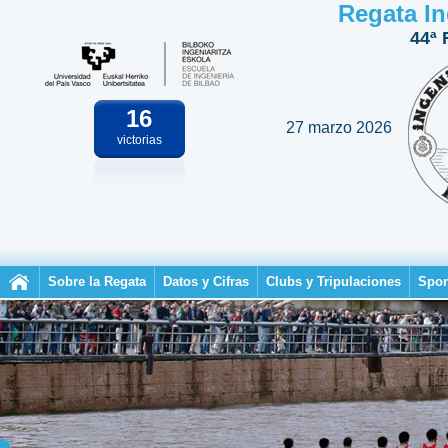
Regata In
44ª 
16
27 marzo 2026
victorias
Sobre la Regata
Datos y Cifras
Clubs y Tripulaciones
Spon