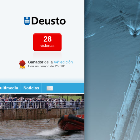
28
victorias
Ganador
de la
44ª edición
Con un tiempo de 25' 10''
ultimedia
Noticias