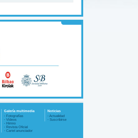
Galería multimedia
Noticias
- Fotografías
- Actualidad
- Vídeos
- Suscribirse
- Himno
- Revista Oficial
- Cartel anunciador