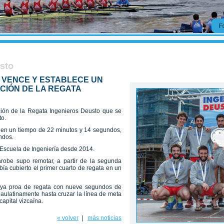
usto
 VENCE Y ESTABLECE UN
ICIÓN DE LA REGATA
ión de la Regata Ingenieros Deusto que se
to.
as en un tiempo de 22 minutos y 14 segundos,
ndos.
a Escuela de Ingeniería desde 2014.
arobe supo remotar, a partir de la segunda
abía cubierto el primer cuarto de regata en un
a ya proa de regata con nueve segundos de
aulatinamente hasta cruzar la línea de meta
capital vizcaína.
« volver
|
más noticias