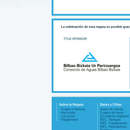
La celebración de esta regata es posible grac
Sobre la Regata
Datos y Cifras
- Origen e Historia
Datos de interés
- Recorrido
Cuadro de honor
- Los actos
10 mejores registros
- Reglamento
REC. Tiempos
REC. Tripulaciones
REC. Participantes