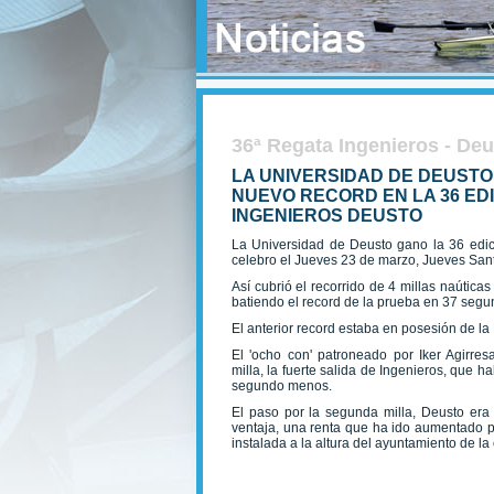
36ª Regata Ingenieros - De
LA UNIVERSIDAD DE DEUSTO
NUEVO RECORD EN LA 36 ED
INGENIEROS DEUSTO
La Universidad de Deusto gano la 36 edic
celebro el Jueves 23 de marzo, Jueves San
Así cubrió el recorrido de 4 millas naútic
batiendo el record de la prueba en 37 segu
El anterior record estaba en posesión de l
El 'ocho con' patroneado por Iker Agirres
milla, la fuerte salida de Ingenieros, que h
segundo menos.
El paso por la segunda milla, Deusto er
ventaja, una renta que ha ido aumentado p
instalada a la altura del ayuntamiento de la 