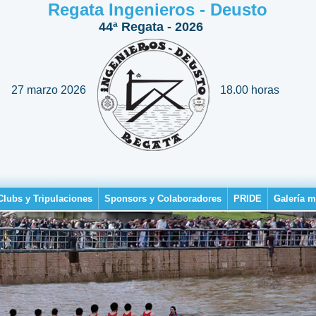
Regata Ingenieros - Deusto
44ª Regata - 2026
27 marzo 2026
18.00 horas
Clubs y Tripulaciones
Sponsors y Colaboradores
PRIDE
Galería m