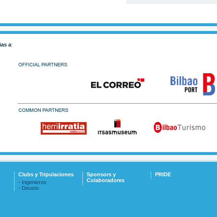
ias a
:
Clubs y Tripulaciones
Sponsors y
PRIDE
Colaboradores
- Ingenieros
- Deusto