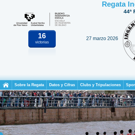
Regata In
44ª 
16
27 marzo 2026
victorias
Sobre la Regata
Datos y Cifras
Clubs y Tripulaciones
Spon