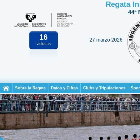
Regata In
44ª 
16
27 marzo 2026
victorias
Sobre la Regata
Datos y Cifras
Clubs y Tripulaciones
Spon