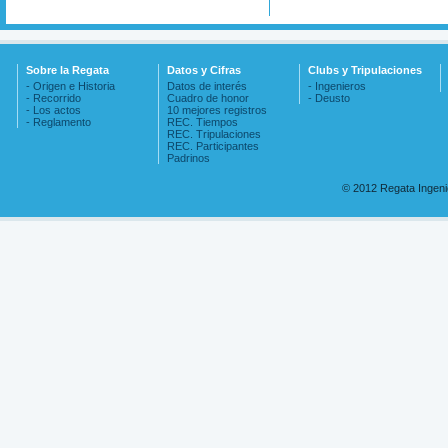
Sobre la Regata
Datos y Cifras
Clubs y Tripulaciones
- Origen e Historia
Datos de interés
- Ingenieros
- Recorrido
Cuadro de honor
- Deusto
- Los actos
10 mejores registros
- Reglamento
REC. Tiempos
REC. Tripulaciones
REC. Participantes
Padrinos
© 2012 Regata Ingen