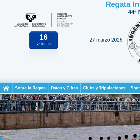
Regata In
44ª 
16
27 marzo 2026
victorias
Sobre la Regata
Datos y Cifras
Clubs y Tripulaciones
Spon