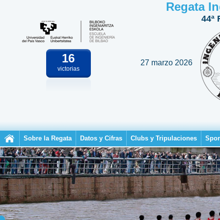
Regata In
44ª 
16
27 marzo 2026
victorias
Sobre la Regata
Datos y Cifras
Clubs y Tripulaciones
Spon