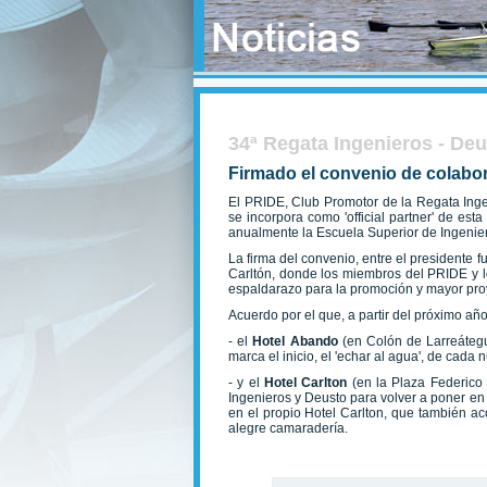
34ª Regata Ingenieros - De
Firmado el convenio de colabo
El PRIDE, Club Promotor de la Regata Inge
se incorpora como 'official partner' de es
anualmente la Escuela Superior de Ingenier
La firma del convenio, entre el presidente
Carltón, donde los miembros del PRIDE y l
espaldarazo para la promoción y mayor proy
Acuerdo por el que, a partir del próximo añ
- el
Hotel Abando
(en Colón de Larreátegu
marca el inicio, el 'echar al agua', de cada
- y el
Hotel Carlton
(en la Plaza Federico 
Ingenieros y Deusto para volver a poner e
en el propio Hotel Carlton, que también 
alegre camaradería.