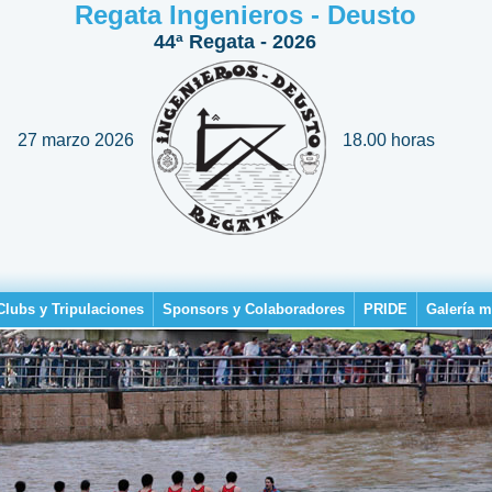
Regata Ingenieros - Deusto
44ª Regata - 2026
27 marzo 2026
18.00 horas
Clubs y Tripulaciones
Sponsors y Colaboradores
PRIDE
Galería m