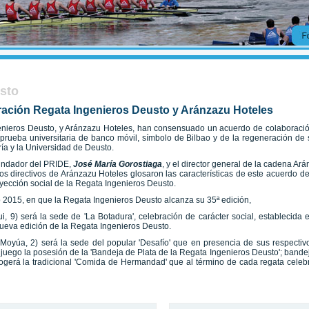
usto
ración Regata Ingenieros Deusto y Aránzazu Hoteles
nieros Deusto, y Aránzazu Hoteles, han consensuado un acuerdo de colaboración
ta prueba universitaria de banco móvil, símbolo de Bilbao y de la regeneración 
ía y la Universidad de Deusto.
 fundador del PRIDE,
José María Gorostiaga
, y el director general de la cadena Ar
os directivos de Aránzazu Hoteles glosaron las características de este acuerdo d
ección social de la Regata Ingenieros Deusto.
o 2015, en que la Regata Ingenieros Deusto alcanza su 35ª edición,
i, 9) será la sede de 'La Botadura', celebración de carácter social, establecida 
 nueva edición de la Regata Ingenieros Deusto.
Moyúa, 2) será la sede del popular 'Desafío' que en presencia de sus respectivo
n juego la posesión de la 'Bandeja de Plata de la Regata Ingenieros Deusto'; ba
acogerá la tradicional 'Comida de Hermandad' que al término de cada regata cel