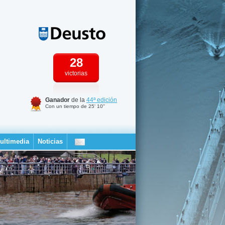
28
victorias
Ganador
de la
44ª edición
Con un tiempo de 25' 10''
ultimedia
Noticias