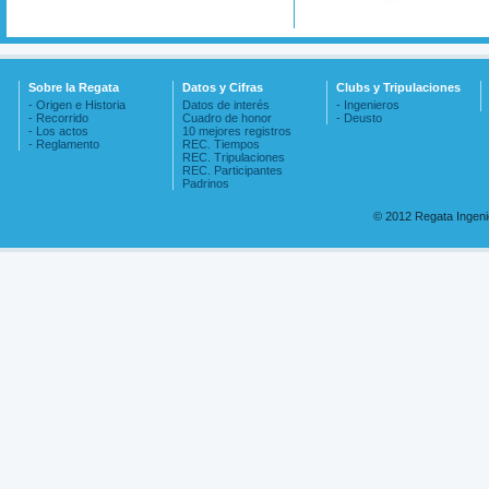
Sobre la Regata
Datos y Cifras
Clubs y Tripulaciones
- Origen e Historia
Datos de interés
- Ingenieros
- Recorrido
Cuadro de honor
- Deusto
- Los actos
10 mejores registros
- Reglamento
REC. Tiempos
REC. Tripulaciones
REC. Participantes
Padrinos
© 2012 Regata Ingen