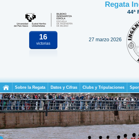
Regata In
44ª 
16
27 marzo 2026
victorias
Sobre la Regata
Datos y Cifras
Clubs y Tripulaciones
Spon