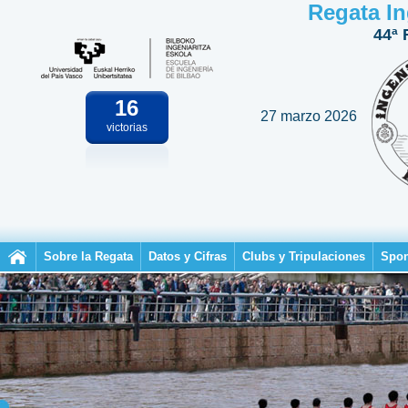
Regata In
44ª 
16
27 marzo 2026
victorias
Sobre la Regata
Datos y Cifras
Clubs y Tripulaciones
Spon