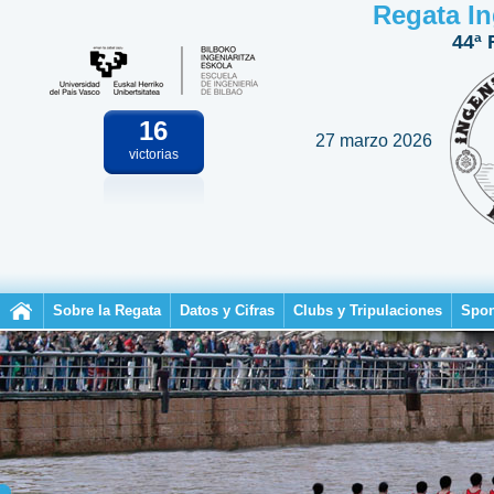
Regata In
44ª 
16
27 marzo 2026
victorias
Sobre la Regata
Datos y Cifras
Clubs y Tripulaciones
Spon