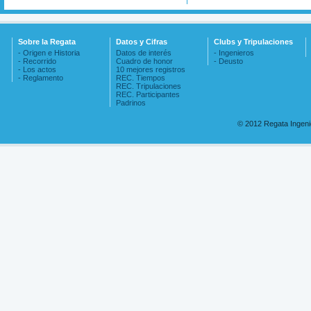
Sobre la Regata
Datos y Cifras
Clubs y Tripulaciones
- Origen e Historia
Datos de interés
- Ingenieros
- Recorrido
Cuadro de honor
- Deusto
- Los actos
10 mejores registros
- Reglamento
REC. Tiempos
REC. Tripulaciones
REC. Participantes
Padrinos
© 2012 Regata Ingen