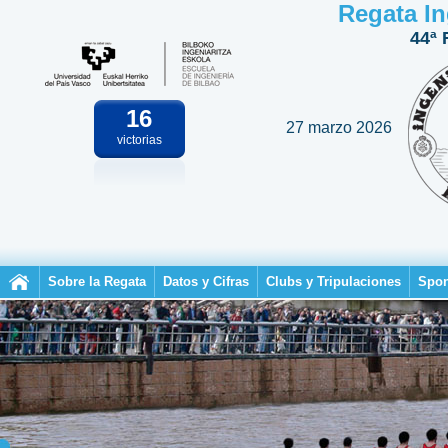
Regata In
44ª 
16
27 marzo 2026
victorias
Sobre la Regata
Datos y Cifras
Clubs y Tripulaciones
Spon