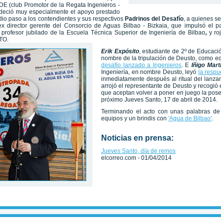
DE (club Promotor de la Regata Ingenieros -
deció muy especialmente el apoyo prestado
dio paso a los contendientes y sus respectivos
Padrinos del Desafío
, a quienes se
ex director gerente del Consorcio de Aguas Bilbao - Bizkaia, que impulsó el p
profesor jubilado de la Escuela Técnica Superior de Ingeniería de Bilbao
,
y r
TO.
Erik Expósito
, estudiante de 2º de Educaci
nombre de la tripulación de Deusto, como e
desafío lanzado a Ingenieros
. E
Iñigo Mart
Ingeniería, en nombre Deusto, leyó
la resp
inmediatamente después al ritual del lanza
arrojó el representante de Deusto y recogió
que aceptan volver a poner en juego la pose
próximo Jueves Santo, 17 de abril de 2014.
Terminando el acto con unas palabras de
equipos y un brindis con
'Agua de Bilbao'
.
Noticias en prensa:
Jueves Santo, día de remos
elcorreo.com - 01/04/2014