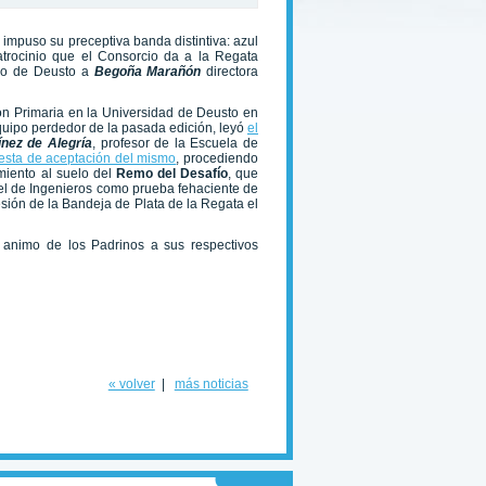
 impuso su preceptiva banda distintiva: azul
atrocinio que el Consorcio da a la Regata
ojo de Deusto a
Begoña Marañón
directora
ón Primaria en la Universidad de Deusto en
quipo perdedor de la pasada edición, leyó
el
ínez de Alegría
, profesor de la Escuela de
uesta de aceptación del mismo
, procediendo
miento al suelo del
Remo del Desafío
, que
 el de Ingenieros como prueba fehaciente de
sión de la Bandeja de Plata de la Regata el
 animo de los Padrinos a sus respectivos
« volver
|
más noticias