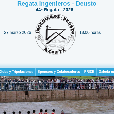
Regata Ingenieros - Deusto
44ª Regata - 2026
27 marzo 2026
18.00 horas
Clubs y Tripulaciones
Sponsors y Colaboradores
PRIDE
Galería m