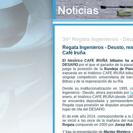
34ª Regata Ingenieros - De
Regata Ingenieros - Deusto, res
Café Iruña
El histórico CAFE IRUÑA bilbaino ha 
DESAFIO
por el que el ganador de la pasa
juego la posesión de la
Bandeja de Plat
expuesta en el histórico CAFE IRUÑA bilbai
singular competición universitaria de b
Bilbao y de la regeneración de su Ría
Desde su institucionalización en 1995, c
Ingenieros - Deusto, ahora precedido por
l
enero, el histórico CAFE IRUÑA (desde 1903
se encuentra depositada y permanentem
Regata cuya posesión se disputan anualmen
lugar de cita del DESAFIO.
El de este año 2014, correspondiente a la 
se inició a las once de la mañana del mar
Regata
compuesto en 2005 por
Josep Mut
.
Y tras la presentación de
Marino Montero
,