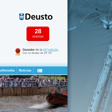
28
victorias
Ganador
de la
44ª edición
Con un tiempo de 25' 10''
ultimedia
Noticias