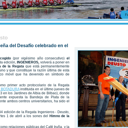
usto
eña del Desafío celebrado en el
acogido
(por vigésimo año consecutivo)
el
da edición,
INGENIEROS,
volverá a poner en
a de la Regata
que está permanentemente
no y que constituye la razón última de esta
anco móvil que ha devenido en símbolo de
omo primer acto protocolario de la Regata
a BOTADURA
instituida en el último jueves de
 en los Jardines de Albia de Bilbao), donde
ente expuesta la Bandeja de Plata de la
te ambos centros universitarios, ha sido el
34 edición de la Regata Ingenieros - Deusto,
tes 1 de abril a los sones del
Himno de la
 como relaciones públicas del Café Iruña, y la