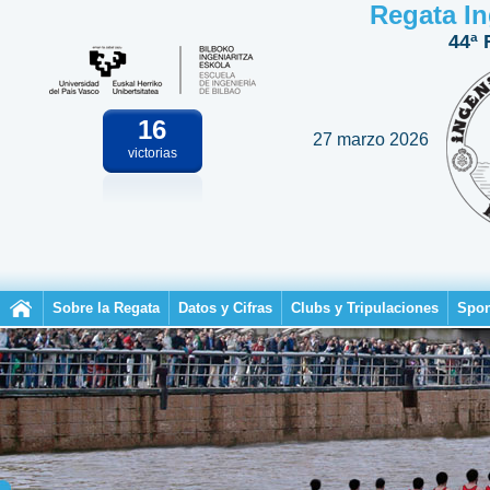
Regata In
44ª 
16
27 marzo 2026
victorias
Sobre la Regata
Datos y Cifras
Clubs y Tripulaciones
Spon