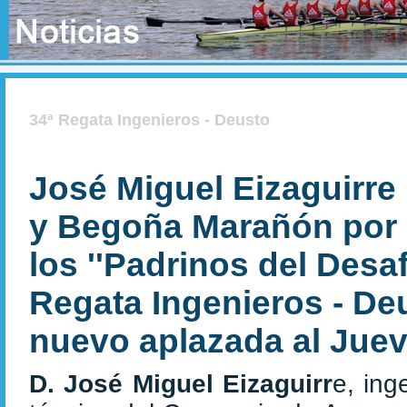
34ª Regata Ingenieros - Deusto
José Miguel Eizaguirr
y Begoña Marañón por
los ''Padrinos del Desaf
Regata Ingenieros - De
nuevo aplazada al Jue
D. José Miguel Eizaguirr
e, ing