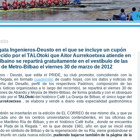
usto
Regata Ingenieros-Deusto en el que se incluye un cupón
recido por el TALOtoki que Aitor Aurrekoetxea atiende en
baino se repartirá gratuitamente en el vestíbulo de las
de Metro-Bilbao el viernes 30 de marzo de 2012
eros - Deusto, que edita el PRIDE, su club promotor, coincidiendo con la
 Regata, en formato
cuadernillo
de cuatro hojas, con los datos y noticias de
eña del Desafío, perfil de los respectivos Padrinos, composición de las
 lúdicas organizadas a lo largo del recorrido), se repartirá el viernes 30 de
iones de Abando y Moyúa de Metro-Bilbao, de forma gratuita y con el obsequio
cido por el
TALOtoki
del histórico Café La Granja de Bilbao, el único lugar del
Aurrekoetxea
, se elabora y vende a diario esta especialidad gastronómica
mbién se insertarán en la edición de EL CORREO de ese mismo día, y que ya
da uno de los centros universitarios contendientes, en las oficinas de
o Marítimo Ría de Bilbao, y en el histórico Café Iruña , donde se encuentra
 Plata de la Regata ", en la que desde 1981, año en que se inició esta
nido en símbolo de Bilbao y de la regeneración de su Ría, viene grabándose el
 triunfo en cada nueva edición;
pudiendo bajarse también de la página de la