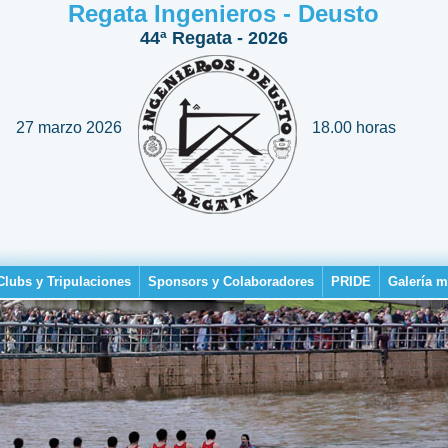
Regata Ingenieros - Deusto
44ª Regata - 2026
27 marzo 2026
18.00 horas
Clubs y Tripulaciones
Sponsors y Colaboradores
PRIDE
Galería m