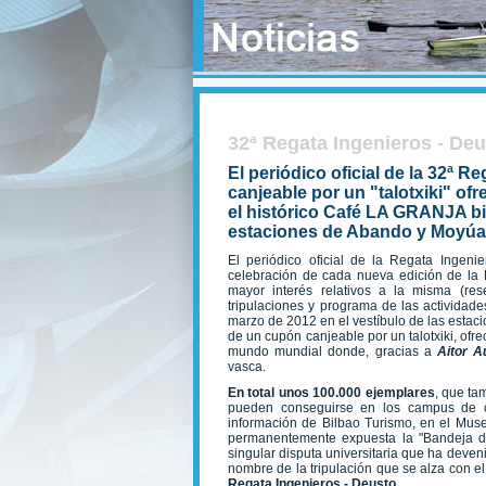
32ª Regata Ingenieros - De
El periódico oficial de la 32ª 
canjeable por un "talotxiki" of
el histórico Café LA GRANJA bil
estaciones de Abando y Moyúa 
El periódico oficial de la Regata Ingeni
celebración de cada nueva edición de la
mayor interés relativos a la misma (res
tripulaciones y programa de las actividades
marzo de 2012 en el vestíbulo de las estac
de un cupón canjeable por un talotxiki, ofre
mundo mundial donde, gracias a
Aitor 
vasca.
En total unos 100.000 ejemplares
, que ta
pueden conseguirse en los campus de ca
información de Bilbao Turismo, en el Muse
permanentemente expuesta la "Bandeja de
singular disputa universitaria que ha deve
nombre de la tripulación que se alza con el
Regata Ingenieros - Deusto