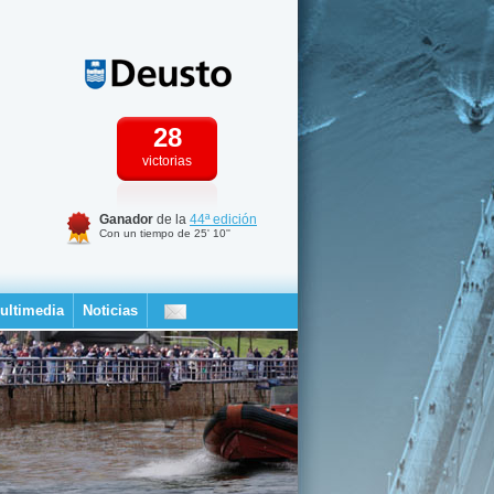
28
victorias
Ganador
de la
44ª edición
Con un tiempo de 25' 10''
ultimedia
Noticias