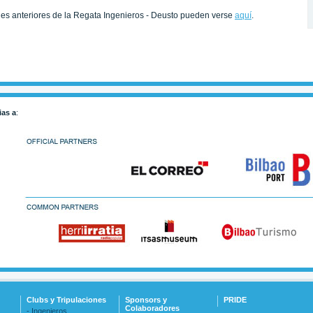
ones anteriores de la Regata Ingenieros - Deusto pueden verse
aquí
.
ias a
:
Clubs y Tripulaciones
Sponsors y
PRIDE
Colaboradores
- Ingenieros