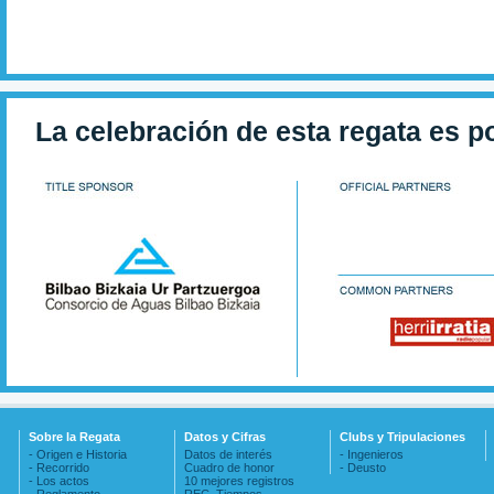
La celebración de esta regata es p
Sobre la Regata
Datos y Cifras
Clubs y Tripulaciones
- Origen e Historia
Datos de interés
- Ingenieros
- Recorrido
Cuadro de honor
- Deusto
- Los actos
10 mejores registros