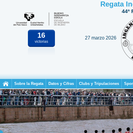
Regata In
44ª 
16
27 marzo 2026
victorias
Sobre la Regata
Datos y Cifras
Clubs y Tripulaciones
Spon