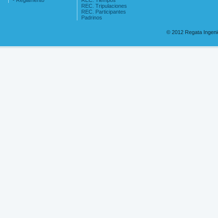
- Reglamento
REC. Tiempos
REC. Tripulaciones
REC. Participantes
Padrinos
© 2012 Regata Ingen