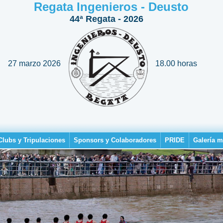
Regata Ingenieros - Deusto
44ª Regata - 2026
27 marzo 2026
18.00 horas
Clubs y Tripulaciones
Sponsors y Colaboradores
PRIDE
Galería m