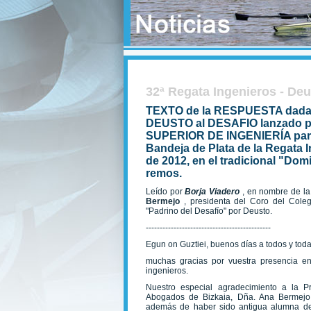
32ª Regata Ingenieros - De
TEXTO de la RESPUESTA dada
DEUSTO al DESAFIO lanzado 
SUPERIOR DE INGENIERÍA para 
Bandeja de Plata de la Regata I
de 2012, en el tradicional "D
remos.
Leído por
Borja Viadero
, en nombre de la
Bermejo
, presidenta del Coro del Cole
"Padrino del Desafío" por Deusto.
---------------------------------------------
Egun on Guztiei, buenos días a todos y toda
muchas gracias por vuestra presencia en
ingenieros.
Nuestro especial agradecimiento a la Pr
Abogados de Bizkaia, Dña. Ana Bermejo,
además de haber sido antigua alumna de