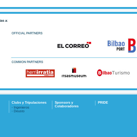
ias a
:
Clubs y Tripulaciones
Sponsors y
PRIDE
Colaboradores
- Ingenieros
- Deusto