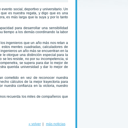
evento social, deportivo y universitario. Un
a que es nuestra regata, y digo que es una
ra, es más larga que la suya y por lo tanto
apacidad para desarrollar una sensibilidad
e su tiempo a los demás coordinando la labor
los ingenieros que un año más nos retan a
a estos mentes cuadradas, calculadores de
es ingenieros un año más se encuentran en la
 le otorgue una distinción especial para la
e les resiste, no por su incompetencia, si
e compenetra, se supera para dar lo mejor de
stra querida universidad y dar lo mejor de
han cometido en vez de reconocer nuestra
hecho cálculos de la mejor trayectoria para
 nuestra confianza en la victoria, nuestro
ue nos recuerda los miles de compañeros que
« volver
|
más noticias