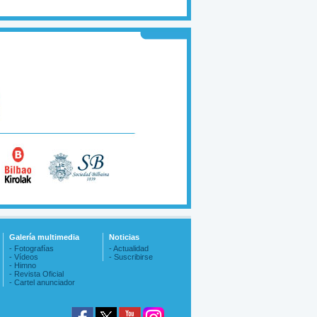
Galería multimedia
Noticias
- Fotografías
- Actualidad
- Vídeos
- Suscribirse
- Himno
- Revista Oficial
- Cartel anunciador