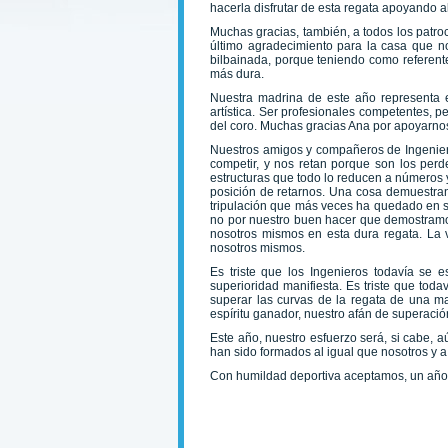
hacerla disfrutar de esta regata apoyando a
Muchas gracias, también, a todos los patroc
último agradecimiento para la casa que no
bilbainada, porque teniendo como referente
más dura.
Nuestra madrina de este año representa el
artística. Ser profesionales competentes, p
del coro. Muchas gracias Ana por apoyarno
Nuestros amigos y compañeros de Ingenier
competir, y nos retan porque son los per
estructuras que todo lo reducen a números y
posición de retarnos. Una cosa demuestran:
tripulación que más veces ha quedado en s
no por nuestro buen hacer que demostramos a
nosotros mismos en esta dura regata. La v
nosotros mismos.
Es triste que los Ingenieros todavía se
superioridad manifiesta. Es triste que tod
superar las curvas de la regata de una ma
espíritu ganador, nuestro afán de superación
Este año, nuestro esfuerzo será, si cabe, 
han sido formados al igual que nosotros y 
Con humildad deportiva aceptamos, un año má