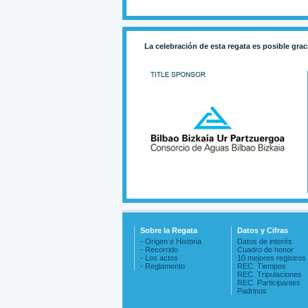
La celebración de esta regata es posible grac
Sobre la Regata
Datos y Cifras
- Origen e Historia
Datos de interés
- Recorrido
Cuadro de honor
- Los actos
10 mejores registros
- Reglamento
REC. Tiempos
REC. Tripulaciones
REC. Participantes
Padrinos