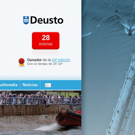
28
victorias
Ganador
de la
44ª edición
Con un tiempo de 25' 10''
ultimedia
Noticias