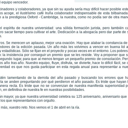
l equipo vencedor.
inadores y colaboradores, ya que sin su ayuda sería muy difícil hacer posible este 
s acoge, el ilustrísimo café Iruña colaborador indispensable de esta bilbainad
 a la prestigiosa Oxford - Cambridge, la nuestra, como no podía ser de otra mane
 espíritu de nuestra universidad: una sólida formación jurista, pero también c
ero sacar tiempo para cultivar el arte. Dedicación a la abogacía pero dar parte d
s.
os. Se merecen un aplauso, mejor una ovación. Hay que alabar la constancia de 
dedores de la edición pasada. Un año más les volvimos a vencer en buena lid 
 estadísticas. Sólo se fijan en el proyecto y pocas veces en el entorno. Los pobr
 la insistencia por conseguir un premio que se les resiste. Voy a proponer que se
egundo lugar, para que al menos tengan un pequeño premio de consolación. Pero s
ño tras año. Nuestro equipo, fluye, disfruta, se divierte, hace lo difícil fácil, s
erdad es que nos gusta participar en esta regata anual para representar a nue
 estén lamentando de la derrota del año pasado y buscando los errores que 
avía se anden preguntando por qué perdieron el año pasado. Es triste que hayan 
nera recta. Es triste que no se convenzan de nuestra manifiesta superioridad por
, en definitiva de nuestra fe en nuestras posibilidades.
aún mayor, ya que nuestra universidad celebra su 125 aniversario, aniversario q
a los que representamos con orgullo.
s, vuestro reto. Nos vemos el 1 de abril en la ría.