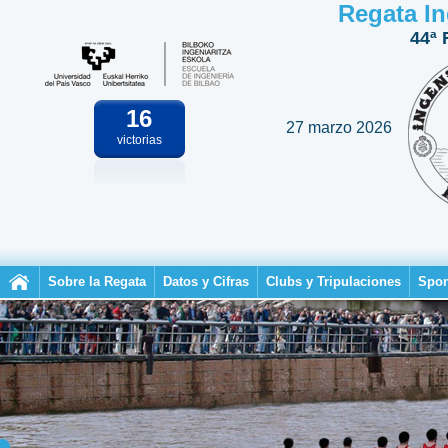
Regata In
44ª 
16
27 marzo 2026
victorias
Sobre la Regata
Datos y Cifras
Clubs y Tripulaciones
Spon