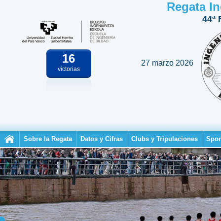
Regata In
44ª 
16
27 marzo 2026
victorias
Sobre la Regata
Datos y Cifras
Clubs y Tripulaciones
Spon