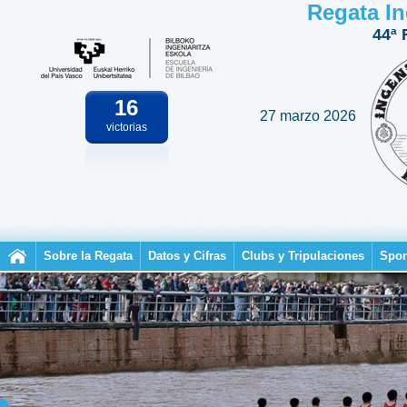
Regata In
44ª 
16
27 marzo 2026
victorias
Sobre la Regata
Datos y Cifras
Clubs y Tripulaciones
Spon