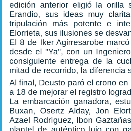
edición anterior eligió la orill
Erandio, sus ideas muy clarit
tripulación más potente e int
Elorrieta, sus ilusiones se desva
El 8 de Iker Agirresarobe marcó
desde el "Ya", con un Ingenier
consiguiente entrega de la cuch
mitad de recorrido, la diferencia
Al final, Deusto paró el crono 
a 18 de mejorar el registro logr
La embarcación ganadora, est
Buxan, Osertz Alday, Jon Elort
Azael Rodríguez, Ibon Gaztañasp
plantel de auténtico lujo con