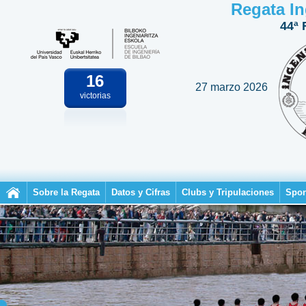
Regata In
44ª 
16
27 marzo 2026
victorias
Sobre la Regata
Datos y Cifras
Clubs y Tripulaciones
Spon