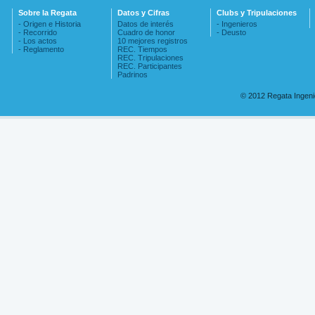
Sobre la Regata
Datos y Cifras
Clubs y Tripulaciones
- Origen e Historia
Datos de interés
- Ingenieros
- Recorrido
Cuadro de honor
- Deusto
- Los actos
10 mejores registros
- Reglamento
REC. Tiempos
REC. Tripulaciones
REC. Participantes
Padrinos
© 2012 Regata Ingen