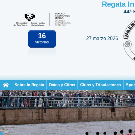
Regata In
44ª 
16
27 marzo 2026
victorias
Sobre la Regata
Datos y Cifras
Clubs y Tripulaciones
Spon