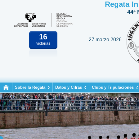
Regata In
44ª 
16
27 marzo 2026
victorias
Sobre la Regata
Datos y Cifras
Clubs y Tripulaciones