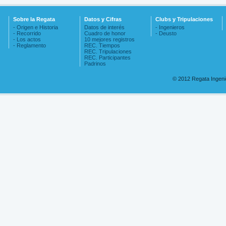
Sobre la Regata
Datos y Cifras
Clubs y Tripulaciones
- Origen e Historia
Datos de interés
- Ingenieros
- Recorrido
Cuadro de honor
- Deusto
- Los actos
10 mejores registros
- Reglamento
REC. Tiempos
REC. Tripulaciones
REC. Participantes
Padrinos
© 2012 Regata Ingen