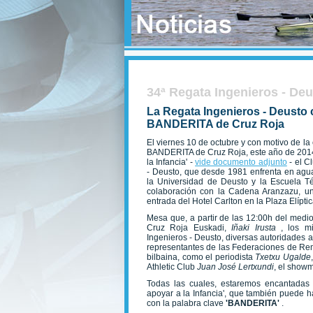
34ª Regata Ingenieros - De
La Regata Ingenieros - Deusto 
BANDERITA de Cruz Roja
El viernes 10 de octubre y con motivo de la
BANDERITA de Cruz Roja, este año de 2014
la Infancia' -
vide documento adjunto
- el C
- Deusto, que desde 1981 enfrenta en aguas
la Universidad de Deusto y la Escuela Té
colaboración con la Cadena Aranzazu, una
entrada del Hotel Carlton en la Plaza Elíptic
Mesa que, a partir de las 12:00h del mediod
Cruz Roja Euskadi,
Iñaki Irusta
, los m
Ingenieros - Deusto, diversas autoridades 
representantes de las Federaciones de Remo
bilbaina, como el periodista
Txetxu Ugalde
Athletic Club
Juan José Lertxundi
, el showm
Todas las cuales, estaremos encantadas de
apoyar a la Infancia', que también puede
con la palabra clave
'BANDERITA'
.