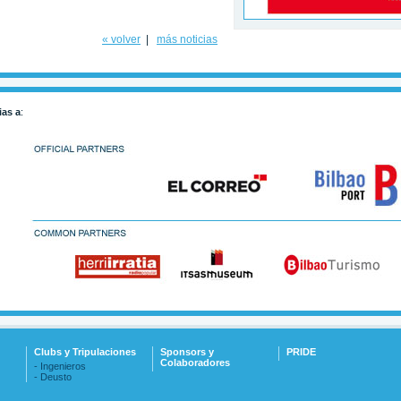
« volver
|
más noticias
ias a
:
Clubs y Tripulaciones
Sponsors y
PRIDE
Colaboradores
- Ingenieros
- Deusto