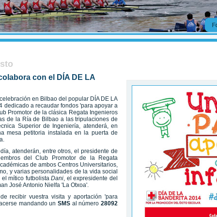
usto
colabora con el DÍA DE LA
 celebración en Bilbao del popular DÍA DE LA
 dedicado a recaudar fondos 'para apoyar a
lub Promotor de la clásica Regata Ingenieros
 de la Ría de Bilbao a las tripulaciones de
cnica Superior de Ingeniería, atenderá, en
 mesa petitoria instalada en la puerta de
a.
ía, atenderán, entre otros, el presidente de
iembros del Club Promotor de la Regata
académicas de ambos Centros Universitarios,
, y varias personalidades de la vida social
, el mítico futbolista
Dani
, el expresidente del
an José Antonio Nielfa 'La Otxoa'.
 recibir vuestra visita y aportación 'para
 hacerse mandando un
SMS
al número
28092