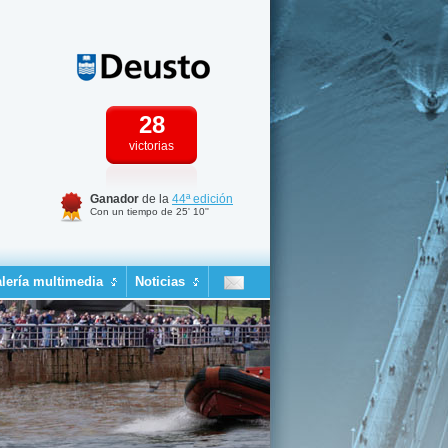
28
victorias
Ganador
de la
44ª edición
Con un tiempo de 25' 10''
lería multimedia
Noticias