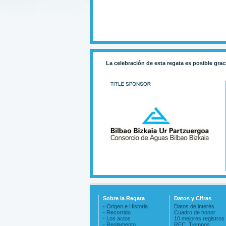
La celebración de esta regata es posible grac
Sobre la Regata
Datos y Cifras
- Origen e Historia
Datos de interés
- Recorrido
Cuadro de honor
- Los actos
10 mejores registros
- Reglamento
REC. Tiempos