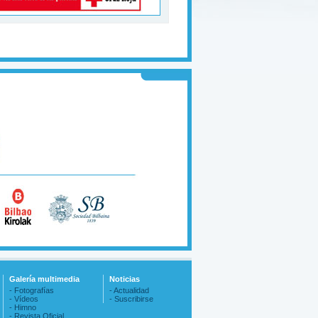
Galería multimedia
Noticias
- Fotografías
- Actualidad
- Vídeos
- Suscribirse
- Himno
- Revista Oficial