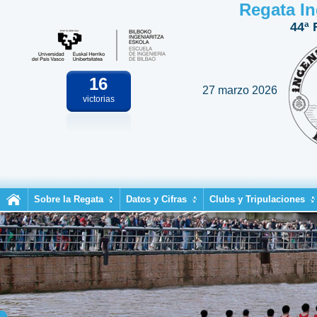
Regata In
44ª 
16
27 marzo 2026
victorias
Sobre la Regata
Datos y Cifras
Clubs y Tripulaciones