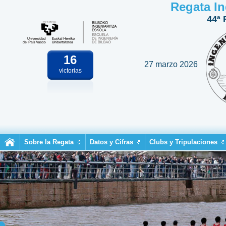
Regata In
44ª 
16
27 marzo 2026
victorias
Sobre la Regata
Datos y Cifras
Clubs y Tripulaciones